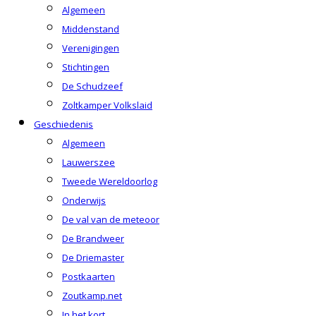
Algemeen
Middenstand
Verenigingen
Stichtingen
De Schudzeef
Zoltkamper Volkslaid
Geschiedenis
Algemeen
Lauwerszee
Tweede Wereldoorlog
Onderwijs
De val van de meteoor
De Brandweer
De Driemaster
Postkaarten
Zoutkamp.net
In het kort