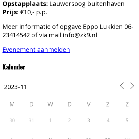
Opstapplaats:
Lauwersoog buitenhaven
Prijs:
€10,- p.p.
Meer informatie of opgave Eppo Lukkien 06-
23414542 of via mail info@zk9.nl
Evenement aanmelden
Kalender
M
D
W
D
V
Z
Z
30
31
1
2
3
4
5