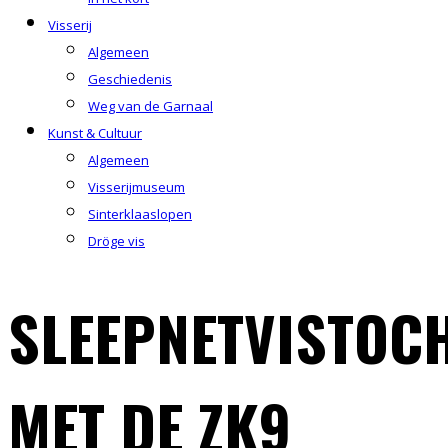
Visserij
Algemeen
Geschiedenis
Weg van de Garnaal
Kunst & Cultuur
Algemeen
Visserijmuseum
Sinterklaaslopen
Dröge vis
SLEEPNETVISTOC
MET DE ZK9